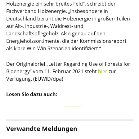
Holzenergie ein sehr breites Feld“, schreibt der
Fachverband Holzenergie. „Insbesondere in
Deutschland beruht die Holzenergie in großen Teilen
auf Alt-, Industrie-, Waldrest- und
Landschaftspflegeholz. Also genau auf den
Energieholzsortimente, die der Kommissionsreport
als klare Win-Win Szenarien identifiziert.“
Der Originalbrief „Letter Regarding Use of Forests for
Bioenergy“ vom 11. Februar 2021 steht
hier
zur
Verfügung. (EUWID/dpa)
Lesen Sie dazu auch:
HOLZENERGIE SOLLTE SOWOHL DEM KLIMA ALS AUCH DER BIODIVERSITÄT NUTZEN
Verwandte Meldungen