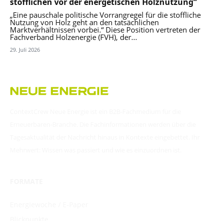
stofflichen vor der energetischen Holznutzung“
„Eine pauschale politische Vorrangregel für die stoffliche
Nutzung von Holz geht an den tatsächlichen
Marktverhältnissen vorbei.“ Diese Position vertreten der
Fachverband Holzenergie (FVH), der...
29. Juli 2026
ContextCrew Neue Energie ist ein B2B-Fachmedium für die
Erneuerbaren-Branche. Die Fachinformationen werden über die
Tagesaktualität der Nachricht hinaus in Kontexte eingebettet. Ihr
Mehrwert: Wissen was passiert und wie es einzuordnen ist.
FORMATE
Energiewoche / E-Paper
Blickpunkte