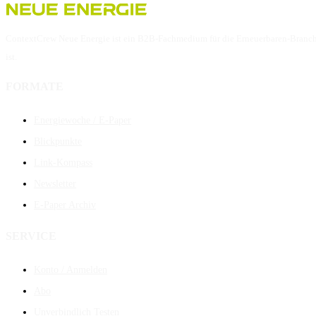
ContextCrew Neue Energie ist ein B2B-Fachmedium für die Erneuerbaren-Branche. 
ist.
FORMATE
Energiewoche / E-Paper
Blickpunkte
Link-Kompass
Newsletter
E-Paper Archiv
SERVICE
Konto / Anmelden
Abo
Unverbindlich Testen