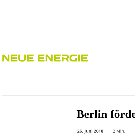
Bioenergie
PPA
Erneuerbare Energien
Flexibilität
Berlin förd
26. Juni 2018
2
Min.