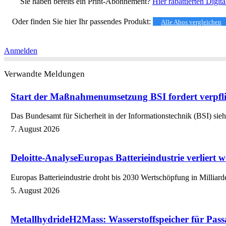
Sie haben bereits ein Print-Abonnement?
Hier rabattierten Digit
Oder finden Sie hier Ihr passendes Produkt:
Alle Abos vergleichen
Anmelden
Verwandte Meldungen
Start der Maßnahmenumsetzung
BSI fordert verpfl
Das Bundesamt für Sicherheit in der Informationstechnik (BSI) sieh
7. August 2026
Deloitte-Analyse
Europas Batterieindustrie verliert 
Europas Batterieindustrie droht bis 2030 Wertschöpfung in Millia
5. August 2026
Metallhydride
H2Mass: Wasserstoffspeicher für Passa