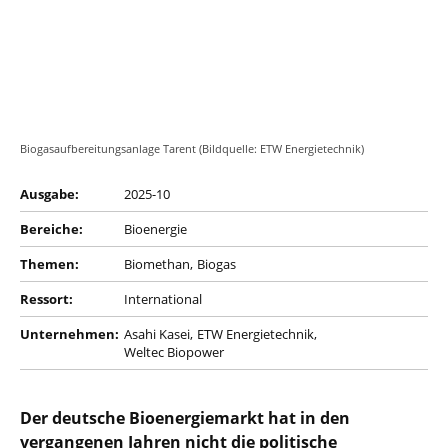
Biogasaufbereitungsanlage Tarent (Bildquelle: ETW Energietechnik)
Ausgabe:
2025-10
Bereiche:
Bioenergie
Themen:
Biomethan
Biogas
Ressort:
International
Unternehmen:
Asahi Kasei
ETW Energietechnik
Weltec Biopower
Der deutsche Bioenergiemarkt hat in den
vergangenen Jahren nicht die politische