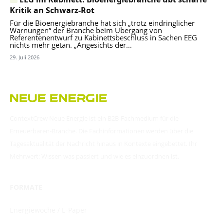
Kritik an Schwarz-Rot
Für die Bioenergiebranche hat sich „trotz eindringlicher
Warnungen“ der Branche beim Übergang von
Referentenentwurf zu Kabinettsbeschluss in Sachen EEG
nichts mehr getan. „Angesichts der...
29. Juli 2026
ContextCrew Neue Energie ist ein B2B-Fachmedium für die
Erneuerbaren-Branche. Die Fachinformationen werden über die
Tagesaktualität der Nachricht hinaus in Kontexte eingebettet. Ihr
Mehrwert: Wissen was passiert und wie es einzuordnen ist.
FORMATE
Energiewoche / E-Paper