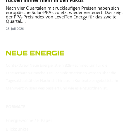
rücken immer mehr in den Fokus
Nach vier Quartalen mit rückläufigen Preisen haben sich
europäische Solar-PPAs zuletzt wieder verteuert. Das zeigt
der PPA-Preisindex von LevelTen Energy für das zweite
Quartal....
23. Juli 2026
ContextCrew Neue Energie ist ein B2B-Fachmedium für die
Erneuerbaren-Branche. Die Fachinformationen werden über die
Tagesaktualität der Nachricht hinaus in Kontexte eingebettet. Ihr
Mehrwert: Wissen was passiert und wie es einzuordnen ist.
FORMATE
Energiewoche / E-Paper
Blickpunkte