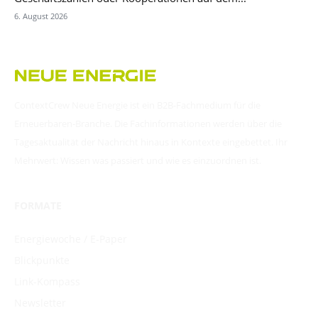
6. August 2026
ContextCrew Neue Energie ist ein B2B-Fachmedium für die
Erneuerbaren-Branche. Die Fachinformationen werden über die
Tagesaktualität der Nachricht hinaus in Kontexte eingebettet. Ihr
Mehrwert: Wissen was passiert und wie es einzuordnen ist.
FORMATE
Energiewoche / E-Paper
Blickpunkte
Link-Kompass
Newsletter