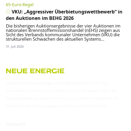
65-Euro-Regel
VKU: „Aggressiver Überbietungswettbewerb“ in
den Auktionen im BEHG 2026
Die bisherigen Auktionsergebnisse der vier Auktionen im
nationalen Brennstoffemissionshandel (nEHS) zeigen aus
Sicht des Verbands kommunaler Unternehmen (VKU) die
strukturellen Schwächen des aktuellen Systems...
31. Juli 2026
ContextCrew Neue Energie ist ein B2B-Fachmedium für die
Erneuerbaren-Branche. Die Fachinformationen werden über die
Tagesaktualität der Nachricht hinaus in Kontexte eingebettet. Ihr
Mehrwert: Wissen was passiert und wie es einzuordnen ist.
FORMATE