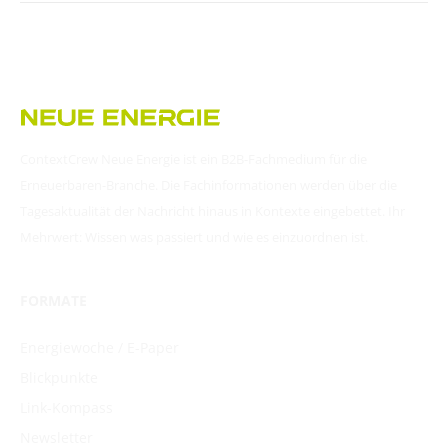
ContextCrew Neue Energie ist ein B2B-Fachmedium für die
Erneuerbaren-Branche. Die Fachinformationen werden über die
Tagesaktualität der Nachricht hinaus in Kontexte eingebettet. Ihr
Mehrwert: Wissen was passiert und wie es einzuordnen ist.
FORMATE
Energiewoche / E-Paper
Blickpunkte
Link-Kompass
Newsletter