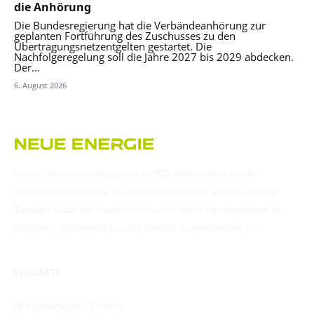
die Anhörung
Die Bundesregierung hat die Verbändeanhörung zur
geplanten Fortführung des Zuschusses zu den
Übertragungsnetzentgelten gestartet. Die
Nachfolgeregelung soll die Jahre 2027 bis 2029 abdecken.
Der...
6. August 2026
ContextCrew Neue Energie ist ein B2B-Fachmedium für die
Erneuerbaren-Branche. Die Fachinformationen werden über die
Tagesaktualität der Nachricht hinaus in Kontexte eingebettet. Ihr
Mehrwert: Wissen was passiert und wie es einzuordnen ist.
FORMATE
Energiewoche / E-Paper