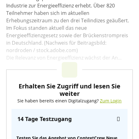
Industrie zur Energieeffizienz erhebt. Über 820
Teilnehmer haben sich im aktuellen
Erhebungszeitraum zu den drei Teilindizes geäußert.
Im Fokus standen aktuell das neue
Energieeffizienzgesetz sowie der Brückenstrompreis
in Deutschland. (Nachweis für Beitragsbild:
nordroden / stock.adobe.com)
Die Relevanz von Energieeffizienz wächst der An...
Erhalten Sie Zugriff und lesen Sie
weiter
Sie haben bereits einen Digitalzugang?
Zum Login
14 Tage Testzugang
Testen Sie das Angebot von ContextCrew Neue