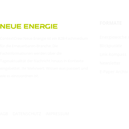
FORMATE
Energiewoche /
ContextCrew Neue Energie ist ein B2B-Fachmedium
Blickpunkte
für die Erneuerbaren-Branche. Die
Fachinformationen werden über die
Link-Kompass
Tagesaktualität der Nachricht hinaus in Kontexte
Newsletter
eingebettet. Ihr Mehrwert: Wissen was passiert und
E-Paper Archiv
wie es einzuordnen ist.
AGB
DATENSCHUTZ
IMPRESSUM