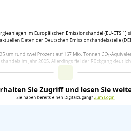
rgieanlagen im Europäischen Emissionshandel (EU-ETS 1) si
aktuellen Daten der Deutschen Emissionshandelsstelle (D
25 um rund zwei Prozent auf 167 Mio. Tonnen CO₂-Äquivalen
andels im Jahr 2005. Allerdings fiel der Rückgang deutlich 
rhalten Sie Zugriff und lesen Sie weit
Sie haben bereits einen Digitalzugang?
Zum Login