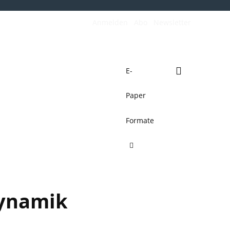
Anmelden
Abo
Newsletter
E-
Paper
de
Verkehrswende
Mehr
Formate
Dynamik