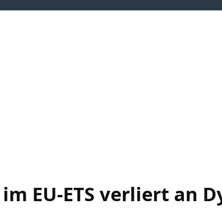
neuerbare Energien
Flexibilitäten
Wasserstoff
Wärmewen
im EU-ETS verliert an 