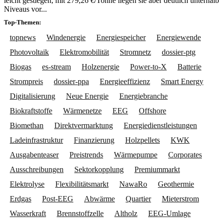
leicht gestiegen, mit 279,26 €/Tonne liegen sie aber deutlich unterhal
Niveaus vor...
Top-Themen:
topnews
Windenergie
Energiespeicher
Energiewende
Photovoltaik
Elektromobilität
Stromnetz
dossier-ptg
Biogas
es-stream
Holzenergie
Power-to-X
Batterie
Strompreis
dossier-ppa
Energieeffizienz
Smart Energy
Digitalisierung
Neue Energie
Energiebranche
Biokraftstoffe
Wärmenetze
EEG
Offshore
Biomethan
Direktvermarktung
Energiedienstleistungen
Ladeinfrastruktur
Finanzierung
Holzpellets
KWK
Ausgabenteaser
Preistrends
Wärmepumpe
Corporates
Ausschreibungen
Sektorkopplung
Premiummarkt
Elektrolyse
Flexibilitätsmarkt
NawaRo
Geothermie
Erdgas
Post-EEG
Abwärme
Quartier
Mieterstrom
Wasserkraft
Brennstoffzelle
Altholz
EEG-Umlage