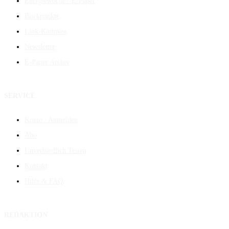
Energiewoche / E-Paper
Blickpunkte
Link-Kompass
Newsletter
E-Paper Archiv
SERVICE
Konto / Anmelden
Abo
Unverbindlich Testen
Kontakt
Hilfe & FAQ
REDAKTION