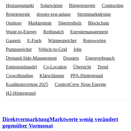
Heizungsmarkt
Solarwärme
Bürgerenergie
Contracting
Regelenergie
dossier-eeg-anlage
Strommarktdesign
Onshore
Marktprämie
Sägerestholz
Blockchain
Waste-to-Energy
Redispatch
Energiemanagement
Gasnetz
E-Fuels
Wärmespeicher
Repowering
Pumpspeicher
Vehicle-to-Grid
Jobs
Demand-Side-Management
Dossiers
Eigenverbrauch
Emissionshandel
Co-Location
Übersicht
Trend
Crowdfunding
Klärschlamm
PPA-Hintergrund
Koalitionsvertrag 2025
ContextCrew Neue Energie
H2-Hintergrund
Direktvermarktung
Marktwerte wenig verändert
gegenüber Vormonat