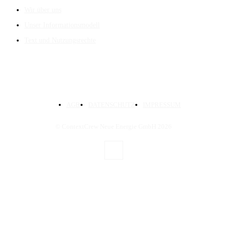
Wir über uns
Unser Informationsmodell
Text und Nutzungsrechte
AGB
DATENSCHUTZ
IMPRESSUM
© ContextCrew Neue Energie GmbH
2026