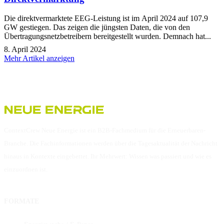
Die direktvermarktete EEG-Leistung ist im April 2024 auf 107,9
GW gestiegen. Das zeigen die jüngsten Daten, die von den
Übertragungsnetzbetreibern bereitgestellt wurden. Demnach hat...
8. April 2024
Mehr Artikel anzeigen
ContextCrew Neue Energie ist ein B2B-Fachmedium für die Erneuerbaren-
Branche. Die Fachinformationen werden über die Tagesaktualität der Nachricht
hinaus in Kontexte eingebettet. Ihr Mehrwert: Wissen was passiert und wie es
einzuordnen ist.
FORMATE