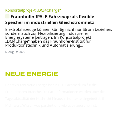
Konsortialprojekt „DCI4Charge“
Fraunhofer IPA: E-Fahrzeuge als flexible
Speicher im industriellen Gleichstromnetz
Elektrofahrzeuge können künftig nicht nur Strom beziehen,
sondern auch zur Flexibilisierung industrieller
Energiesysteme beitragen. Im Konsortialprojekt
„DCI4Charge“ haben das Fraunhofer-Institut für
Produktionstechnik und Automatisierung...
6. August 2026
ContextCrew Neue Energie ist ein B2B-Fachmedium für die
Erneuerbaren-Branche. Die Fachinformationen werden über die
Tagesaktualität der Nachricht hinaus in Kontexte eingebettet. Ihr
Mehrwert: Wissen was passiert und wie es einzuordnen ist.