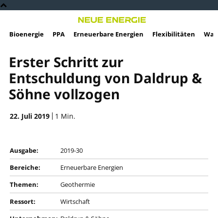
Bioenergie
PPA
Erneuerbare Energien
Flexibilitäten
Wass
Erster Schritt zur
Entschuldung von Daldrup &
Söhne vollzogen
22. Juli 2019
1
Min.
Ausgabe:
2019-30
Bereiche:
Erneuerbare Energien
Themen:
Geothermie
Ressort:
Wirtschaft