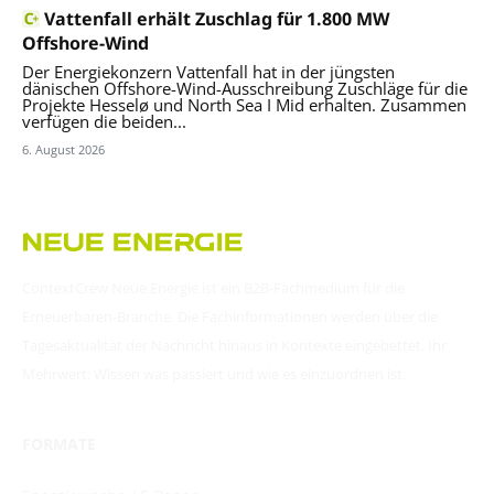
Vattenfall erhält Zuschlag für 1.800 MW
Offshore-Wind
Der Energiekonzern Vattenfall hat in der jüngsten
dänischen Offshore-Wind-Ausschreibung Zuschläge für die
Projekte Hesselø und North Sea I Mid erhalten. Zusammen
verfügen die beiden...
6. August 2026
ContextCrew Neue Energie ist ein B2B-Fachmedium für die
Erneuerbaren-Branche. Die Fachinformationen werden über die
Tagesaktualität der Nachricht hinaus in Kontexte eingebettet. Ihr
Mehrwert: Wissen was passiert und wie es einzuordnen ist.
FORMATE