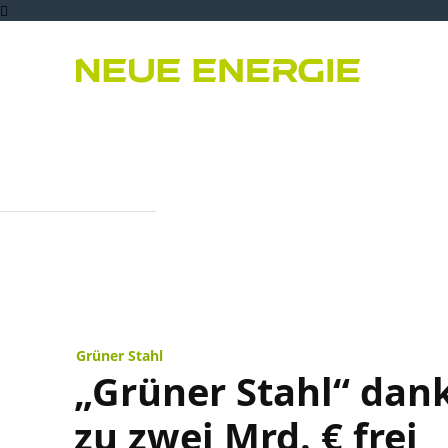
Bioenergie
PPA
Er
Grüner Stahl
„Grüner Stahl“ dank
zu zwei Mrd. € frei