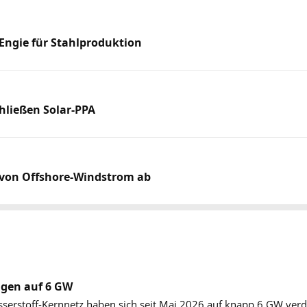
Engie für Stahlproduktion
chließen Solar-PPA
g von Offshore-Windstrom ab
igen auf 6 GW
serstoff-Kernnetz haben sich seit Mai 2026 auf knapp 6 GW verdop