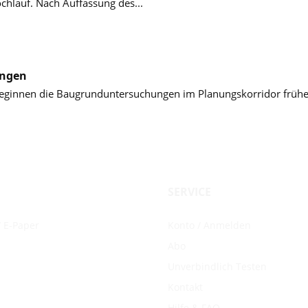
hlauf. Nach Auffassung des...
ungen
eginnen die Baugrunduntersuchungen im Planungskorridor frühest
SERVICE
 E-Paper
Konto / Anmelden
Abo
Unverbindlich Testen
Kontakt
Hilfe & FAQ