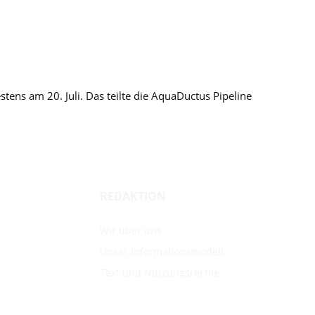
ens am 20. Juli. Das teilte die AquaDuctus Pipeline
REDAKTION
Wir über uns
Unser Informationsmodell
Text und Nutzungsrechte