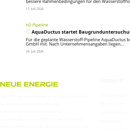
bessere Rahmenbedingungen für den Wasserstoffhoc
17. Juli 2026
H2-Pipeline
AquaDuctus startet Baugrunduntersuch
Für die geplante Wasserstoff-Pipeline AquaDuctus b
GmbH mit. Nach Unternehmensangaben liegen...
16. Juli 2026
FORMATE
Energiewoche /
ContextCrew Neue Energie ist ein B2B-Fachmedium
Blickpunkte
für die Erneuerbaren-Branche. Die
Fachinformationen werden über die
Link-Kompass
Tagesaktualität der Nachricht hinaus in Kontexte
Newsletter
eingebettet. Ihr Mehrwert: Wissen was passiert und
E-Paper Archiv