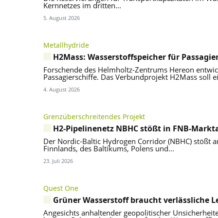
Kernnetzes im dritten...
5. August 2026
Metallhydride
H2Mass: Wasserstoffspeicher für Passagier
Forschende des Helmholtz-Zentrums Hereon entwick
Passagierschiffe. Das Verbundprojekt H2Mass soll ei
4. August 2026
Grenzüberschreitendes Projekt
H2-Pipelinenetz NBHC stößt in FNB-Markt
Der Nordic-Baltic Hydrogen Corridor (NBHC) stößt a
Finnlands, des Baltikums, Polens und...
23. Juli 2026
Quest One
Grüner Wasserstoff braucht verlässliche L
Angesichts anhaltender geopolitischer Unsicherheit