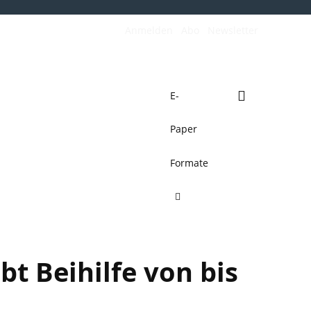
Anmelden
Abo
Newsletter
E-
Paper
de
Verkehrswende
Mehr
Formate
bt Beihilfe von bis