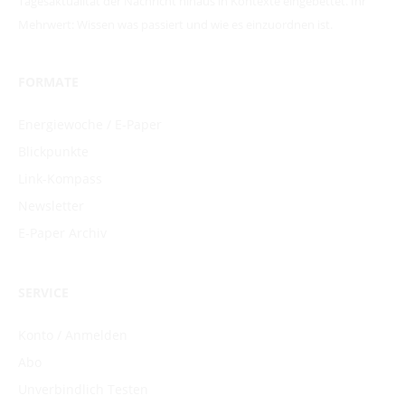
Tagesaktualität der Nachricht hinaus in Kontexte eingebettet. Ihr
Mehrwert: Wissen was passiert und wie es einzuordnen ist.
FORMATE
Energiewoche / E-Paper
Blickpunkte
Link-Kompass
Newsletter
E-Paper Archiv
SERVICE
Konto / Anmelden
Abo
Unverbindlich Testen