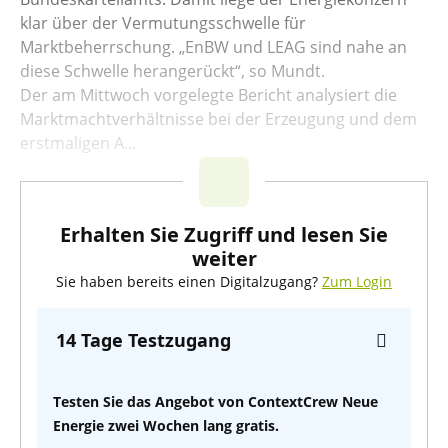
klar über der Vermutungsschwelle für
Marktbeherrschung. „EnBW und LEAG sind nahe an
diese Schwelle herangerückt“, so Mundt.
Der am Mittwoch vorgelegte Bericht analysiert die
Marktmachtverhältnisse bei der Erzeugung und dem
erstmaligen A...
Erhalten Sie Zugriff und lesen Sie
weiter
Sie haben bereits einen Digitalzugang?
Zum Login
14 Tage Testzugang
Testen Sie das Angebot von ContextCrew Neue
Energie zwei Wochen lang gratis.