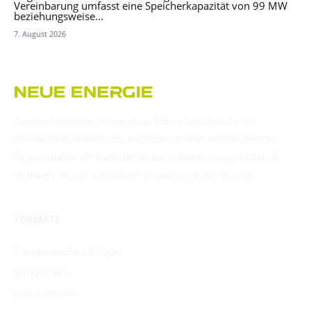
Vereinbarung umfasst eine Speicherkapazität von 99 MW
beziehungsweise...
7. August 2026
ContextCrew Neue Energie ist ein B2B-Fachmedium für die
Erneuerbaren-Branche. Die Fachinformationen werden über die
Tagesaktualität der Nachricht hinaus in Kontexte eingebettet. Ihr
Mehrwert: Wissen was passiert und wie es einzuordnen ist.
FORMATE
Energiewoche / E-Paper
Blickpunkte
Link-Kompass