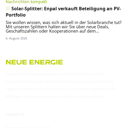
Nachrichten kompakt
Solar-Splitter: Enpal verkauft Beteiligung an PV-
Portfolio
Sie wollen wissen, was sich aktuell in der Solarbranche tut?
Mit unseren Splittern halten wir Sie über neue Deals,
Geschäftszahlen oder Kooperationen auf dem...
6. August 2026
ContextCrew Neue Energie ist ein B2B-Fachmedium für die
Erneuerbaren-Branche. Die Fachinformationen werden über die
Tagesaktualität der Nachricht hinaus in Kontexte eingebettet. Ihr
Mehrwert: Wissen was passiert und wie es einzuordnen ist.
FORMATE
Energiewoche / E-Paper