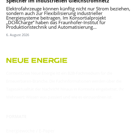
Speicher im industriellen Gleichstromnetz
Elektrofahrzeuge können künftig nicht nur Strom beziehen,
sondern auch zur Flexibilisierung industrieller
Energiesysteme beitragen. Im Konsortialprojekt
„DCI4Charge“ haben das Fraunhofer-Institut für
Produktionstechnik und Automatisierung...
6. August 2026
ContextCrew Neue Energie ist ein B2B-Fachmedium für die
Erneuerbaren-Branche. Die Fachinformationen werden über die
Tagesaktualität der Nachricht hinaus in Kontexte eingebettet. Ihr
Mehrwert: Wissen was passiert und wie es einzuordnen ist.
FORMATE
Energiewoche / E-Paper