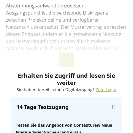
Abstimmungsaufwand umzusetzen.
Ausgangspunkt ist die wachsende Diskrepanz
zwischen Projektpipeline und verfügbarer
Netzanschlusskapazität. Der Mustervertrag adressiert
diesen Engpass, indem er die gemeinsame Nutzung
von Netzverknüpfungspunkten durch mehrere
Anlagen ausdrücklich vorsieht. Dazu zählen neben E...
Erhalten Sie Zugriff und lesen Sie
weiter
Sie haben bereits einen Digitalzugang?
Zum Login
14 Tage Testzugang
Testen Sie das Angebot von ContextCrew Neue
Energie zwei Wochen lang gratis.