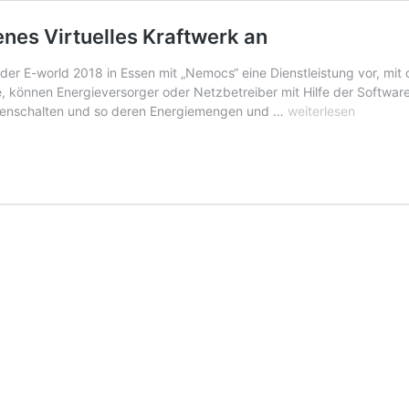
enes Virtuelles Kraftwerk an
der E-world 2018 in Essen mit „Nemocs“ eine Dienstleistung vor, mit 
e, können Energieversorger oder Netzbetreiber mit Hilfe der Softwar
Next
enschalten und so deren Energiemengen und …
weiterlesen
Kraftwerke
bietet
Software
für
eigenes
Virtuelles
Kraftwerk
an