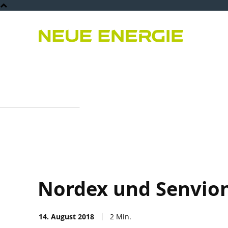
Bioenergie
PPA
Er
Nordex und Senvion
14. August 2018
2
Min.