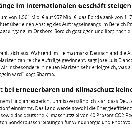
nge im internationalen Geschäft steigen
um von 1.501 Mio. € auf 957 Mio. €, das Ebitda sank von 117
tet über einen Anstieg des Auftragseingangs im Bereich Pr
ragseingang im Onshore-Bereich gestiegen und liegt nach ei
zahlt sich aus: Während im Heimatmarkt Deutschland die Au
Märkten zahlreiche Aufträge gewinnen“, sagt José Luis Blanc
wir insbesondere in neuen Märkten sehr erfolgreich, was s
geln wird“, sagt Sharma.
bei Erneuerbaren und Klimaschutz keine 
einem Halbjahresbericht unmissverständlich klar, dass Deu
tion“ einnimmt. Das Land werde sowohl die Energieeffizienzz
owie das deutsche Klimaschutzziel von 40 Prozent CO2-Redu
rten Sonderausschreibungen für Windenergie und Photovolta