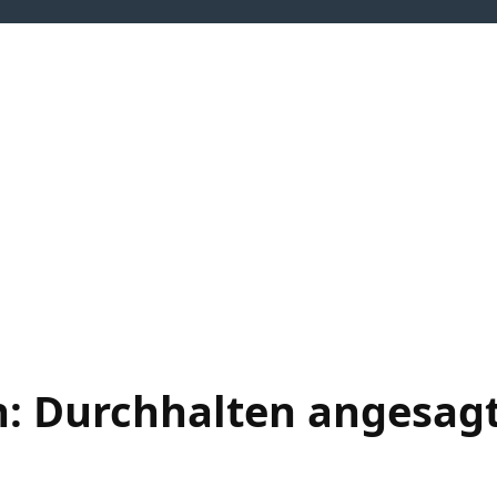
neuerbare Energien
Flexibilitäten
Wasserstoff
Wärmewen
: Durchhalten angesag