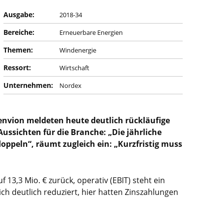
Ausgabe:
2018-34
Bereiche:
Erneuerbare Energien
Themen:
Windenergie
Ressort:
Wirtschaft
Unternehmen:
Nordex
envion meldeten heute deutlich rückläufige
ussichten für die Branche: „Die jährliche
ppeln“, räumt zugleich ein: „Kurzfristig muss
 13,3 Mio. € zurück, operativ (EBIT) steht ein
ch deutlich reduziert, hier hatten Zinszahlungen