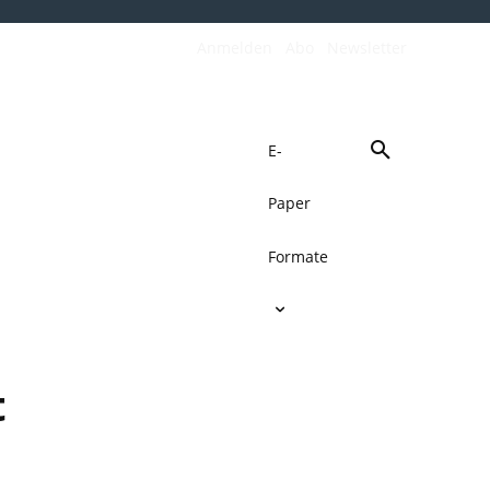
Anmelden
Abo
Newsletter
E-
Paper
de
Verkehrswende
Mehr
Formate
t