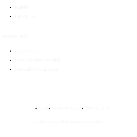
Kontakt
Hilfe & FAQ
REDAKTION
Wir über uns
Unser Informationsmodell
Text und Nutzungsrechte
AGB
DATENSCHUTZ
IMPRESSUM
© ContextCrew Neue Energie GmbH
2026