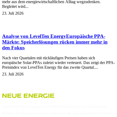
mehr aus dem energiewirtschaftlichen Alltag wegzudenken.
Begleitet wird...
23. Juli 2026
Analyse von LevelTen Energy
Europäische PPA-
Märkte: Speicherlösungen rücken immer mehr in
den Fokus
Nach vier Quartalen mit rückläufigen Preisen haben sich
europäische Solar-PPAs zuletzt wieder verteuert. Das zeigt der PPA-
Preisindex von LevelTen Energy für das zweite Quartal....
23. Juli 2026
ContextCrew Neue Energie ist ein B2B-Fachmedium für die Erneuerbaren-
Branche. Die Fachinformationen werden über die Tagesaktualität der Nachricht