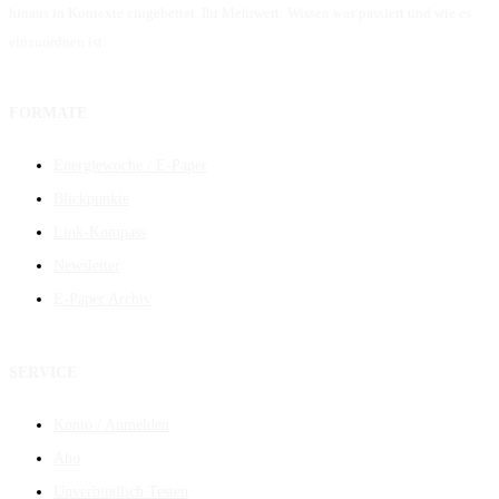
hinaus in Kontexte eingebettet. Ihr Mehrwert: Wissen was passiert und wie es
einzuordnen ist.
FORMATE
Energiewoche / E-Paper
Blickpunkte
Link-Kompass
Newsletter
E-Paper Archiv
SERVICE
Konto / Anmelden
Abo
Unverbindlich Testen