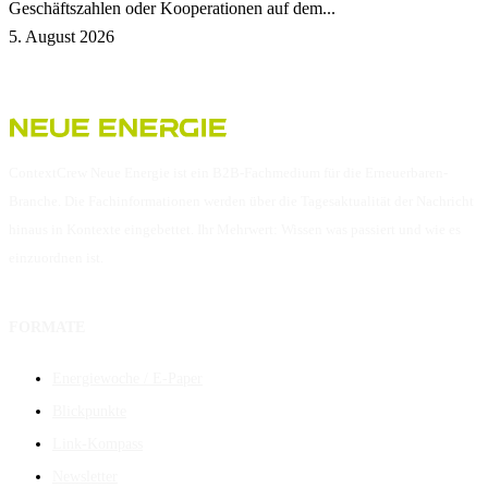
Geschäftszahlen oder Kooperationen auf dem...
5. August 2026
ContextCrew Neue Energie ist ein B2B-Fachmedium für die Erneuerbaren-
Branche. Die Fachinformationen werden über die Tagesaktualität der Nachricht
hinaus in Kontexte eingebettet. Ihr Mehrwert: Wissen was passiert und wie es
einzuordnen ist.
FORMATE
Energiewoche / E-Paper
Blickpunkte
Link-Kompass
Newsletter