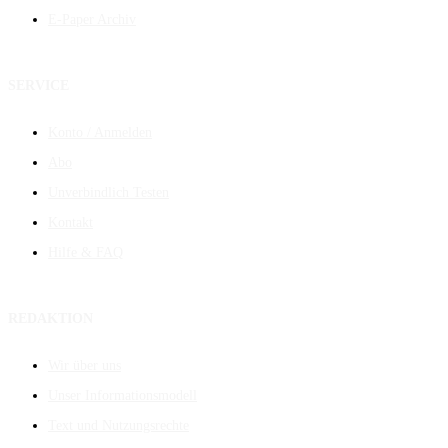
E-Paper Archiv
SERVICE
Konto / Anmelden
Abo
Unverbindlich Testen
Kontakt
Hilfe & FAQ
REDAKTION
Wir über uns
Unser Informationsmodell
Text und Nutzungsrechte