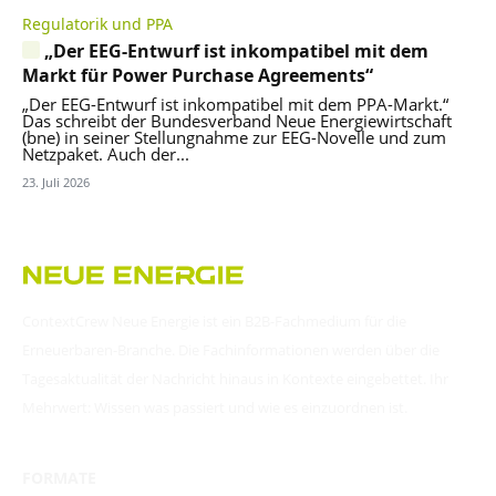
Regulatorik und PPA
„Der EEG-Entwurf ist inkompatibel mit dem
Markt für Power Purchase Agreements“
„Der EEG-Entwurf ist inkompatibel mit dem PPA-Markt.“
Das schreibt der Bundesverband Neue Energiewirtschaft
(bne) in seiner Stellungnahme zur EEG-Novelle und zum
Netzpaket. Auch der...
23. Juli 2026
ContextCrew Neue Energie ist ein B2B-Fachmedium für die
Erneuerbaren-Branche. Die Fachinformationen werden über die
Tagesaktualität der Nachricht hinaus in Kontexte eingebettet. Ihr
Mehrwert: Wissen was passiert und wie es einzuordnen ist.
FORMATE