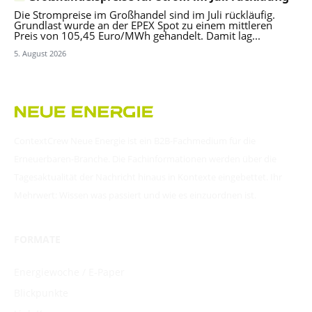
Die Strompreise im Großhandel sind im Juli rückläufig.
Grundlast wurde an der EPEX Spot zu einem mittleren
Preis von 105,45 Euro/MWh gehandelt. Damit lag...
5. August 2026
ContextCrew Neue Energie ist ein B2B-Fachmedium für die
Erneuerbaren-Branche. Die Fachinformationen werden über die
Tagesaktualität der Nachricht hinaus in Kontexte eingebettet. Ihr
Mehrwert: Wissen was passiert und wie es einzuordnen ist.
FORMATE
Energiewoche / E-Paper
Blickpunkte