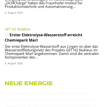
„DCI4Charge“ haben das Fraunhofer-Institut für
Produktionstechnik und Automatisierung...
6. August 2026
GET H2 Nukleus
Erster Elektrolyse-Wasserstoff erreicht
Chemiepark Marl
Der erste Elektrolyse-Wasserstoff aus Lingen ist über das
Wasserstoffleitungsnetz des Projekts GET H2 Nukleus im
Chemiepark Marl angekommen. Damit sind die zentralen
Komponenten des...
6. August 2026
ContextCrew Neue Energie ist ein B2B-Fachmedium für die
Erneuerbaren-Branche. Die Fachinformationen werden über die
Tagesaktualität der Nachricht hinaus in Kontexte eingebettet. Ihr