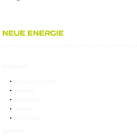
ContextCrew Neue Energie ist ein B2B-Fachmedium für die Erneuerbaren-Branche. 
ist.
FORMATE
Energiewoche / E-Paper
Blickpunkte
Link-Kompass
Newsletter
E-Paper Archiv
SERVICE