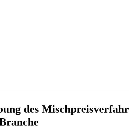
Mehr
en
Wasserstoff
Wärmewende
Verkehrswende
ung des Mischpreisverfahre
-Branche