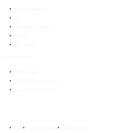
Konto / Anmelden
Abo
Unverbindlich Testen
Kontakt
Hilfe & FAQ
REDAKTION
Wir über uns
Unser Informationsmodell
Text und Nutzungsrechte
AGB
DATENSCHUTZ
IMPRESSUM