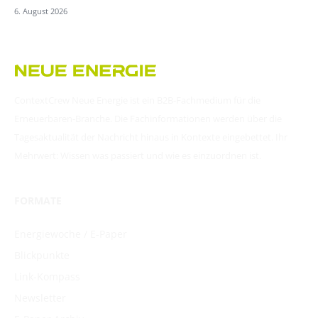
6. August 2026
ContextCrew Neue Energie ist ein B2B-Fachmedium für die
Erneuerbaren-Branche. Die Fachinformationen werden über die
Tagesaktualität der Nachricht hinaus in Kontexte eingebettet. Ihr
Mehrwert: Wissen was passiert und wie es einzuordnen ist.
FORMATE
Energiewoche / E-Paper
Blickpunkte
Link-Kompass
Newsletter