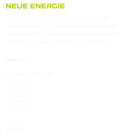
ContextCrew Neue Energie ist ein B2B-Fachmedium für die
Erneuerbaren-Branche. Die Fachinformationen werden über die
Tagesaktualität der Nachricht hinaus in Kontexte eingebettet. Ihr
Mehrwert: Wissen was passiert und wie es einzuordnen ist.
FORMATE
Energiewoche / E-Paper
Blickpunkte
Link-Kompass
Newsletter
E-Paper Archiv
SERVICE