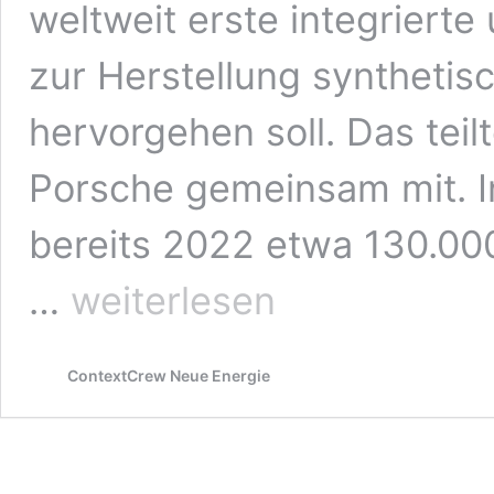
weltweit erste integriert
zur Herstellung synthetisc
hervorgehen soll. Das tei
Porsche gemeinsam mit. I
bereits 2022 etwa 130.000
Siemens
…
weiterlesen
Energy
und
Porsche
ContextCrew Neue Energie
beteiligen
sich
an
eFuels-
Pilotprojekt
in