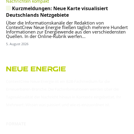
Nachrichten kompakt
Kurzmeldungen: Neue Karte visualisiert
Deutschlands Netzgebiete
Über die Informationskanäle der Redaktion von
ContextCrew Neue Energie fließen täglich mehrere Hundert
Informationen zur Energiewende aus den verschiedensten
Quellen. In der Online-Rubrik werfen...
5. August 2026
ContextCrew Neue Energie ist ein B2B-Fachmedium für die
Erneuerbaren-Branche. Die Fachinformationen werden über die
Tagesaktualität der Nachricht hinaus in Kontexte eingebettet. Ihr
Mehrwert: Wissen was passiert und wie es einzuordnen ist.
FORMATE