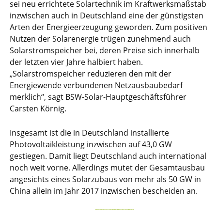
sei neu errichtete Solartechnik im Kraftwerksmaßstab
inzwischen auch in Deutschland eine der günstigsten
Arten der Energieerzeugung geworden. Zum positiven
Nutzen der Solarenergie trügen zunehmend auch
Solarstromspeicher bei, deren Preise sich innerhalb
der letzten vier Jahre halbiert haben.
„Solarstromspeicher reduzieren den mit der
Energiewende verbundenen Netzausbaubedarf
merklich“, sagt BSW-Solar-Hauptgeschäftsführer
Carsten Körnig.
Insgesamt ist die in Deutschland installierte
Photovoltaikleistung inzwischen auf 43,0 GW
gestiegen. Damit liegt Deutschland auch international
noch weit vorne. Allerdings mutet der Gesamtausbau
angesichts eines Solarzubaus von mehr als 50 GW in
China allein im Jahr 2017 inzwischen bescheiden an.
BNEF-ANALYSE: WELTWEITE INVESTITIONEN IN DIE ENERGIEWENDE STEIGEN 2017 AUF 333,5 MRD. US-DOLLAR