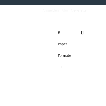
Anmelden
Abo
Newsletter
E-
Paper
de
Verkehrswende
Mehr
Formate