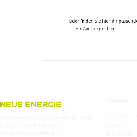
Oder finden Sie hier Ihr passend
Alle Abos vergleichen
FORMATE
Energiewoche /
ContextCrew Neue Energie ist ein B2B-Fachmedium
Blickpunkte
für die Erneuerbaren-Branche. Die
Fachinformationen werden über die
Link-Kompass