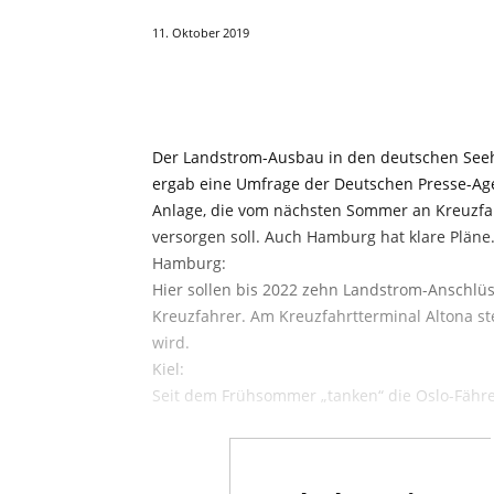
11. Oktober 2019
Email
Copy URL
Linked
Der Landstrom-Ausbau in den deutschen Seehä
ergab eine Umfrage der Deutschen Presse-Agen
Anlage, die vom nächsten Sommer an Kreuzfah
versorgen soll. Auch Hamburg hat klare Pläne
Hamburg:
Hier sollen bis 2022 zehn Landstrom-Anschlüss
Kreuzfahrer. Am Kreuzfahrtterminal Altona st
wird.
Kiel:
Seit dem Frühsommer „tanken“ die Oslo-Fähre