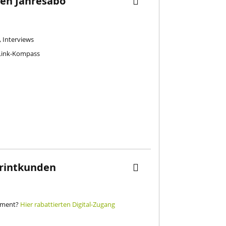
alen Jahresabo
, Interviews
 Link-Kompass
Printkunden
nement?
Hier rabattierten Digital-Zugang