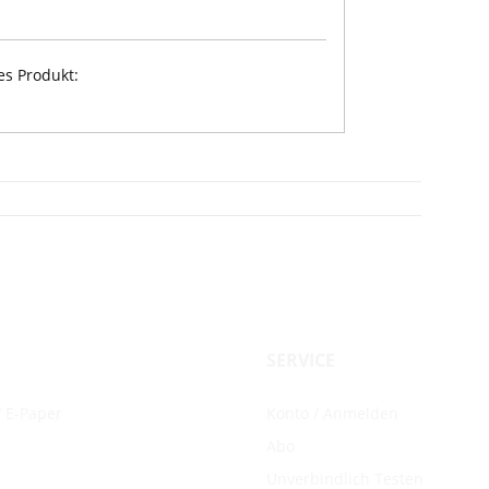
es Produkt:
SERVICE
 E-Paper
Konto / Anmelden
Abo
Unverbindlich Testen