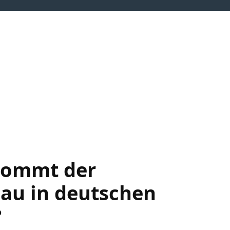
neuerbare Energien
Flexibilitäten
Wasserstoff
Wärmewen
 kommt der
au in deutschen
?