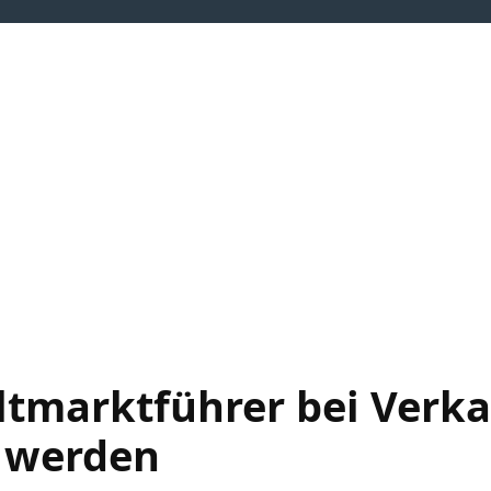
neuerbare Energien
Flexibilitäten
Wasserstoff
Wärmewen
eltmarktführer bei Verk
w werden