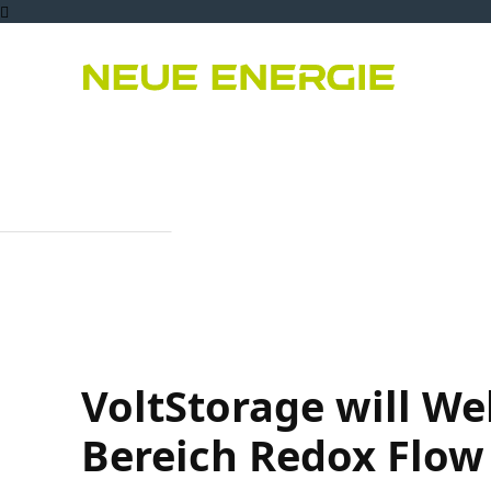
Bioenergie
PPA
Er
VoltStorage will W
Bereich Redox Flo