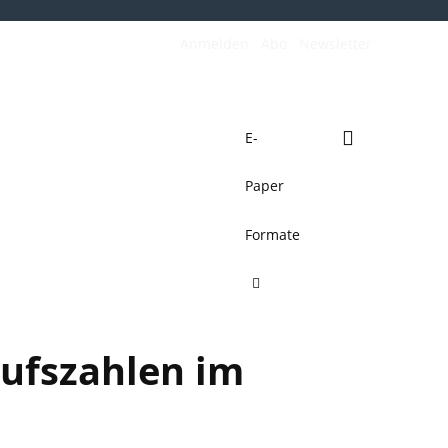
Anmelden
Abo
Newsletter
E-
Paper
de
Verkehrswende
Mehr
Formate
aufszahlen im