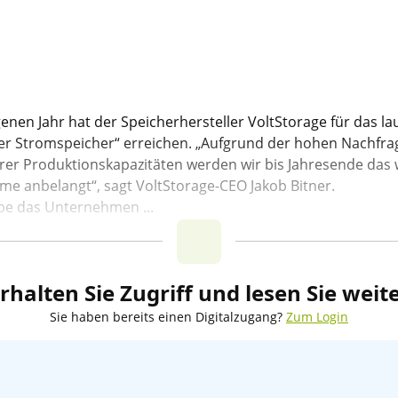
en Jahr hat der Speicherhersteller VoltStorage für das lauf
ter Stromspeicher“ erreichen. „Aufgrund der hohen Nachfr
er Produktionskapazitäten werden wir bis Jahresende das 
e anbelangt“, sagt VoltStorage-CEO Jakob Bitner.
be das Unternehmen ...
rhalten Sie Zugriff und lesen Sie weit
Sie haben bereits einen Digitalzugang?
Zum Login