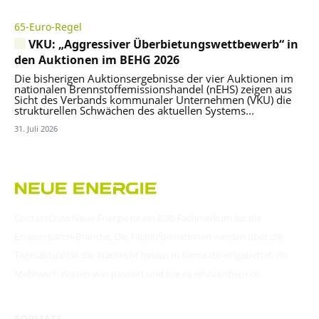
65-Euro-Regel
VKU: „Aggressiver Überbietungswettbewerb“ in
den Auktionen im BEHG 2026
Die bisherigen Auktionsergebnisse der vier Auktionen im
nationalen Brennstoffemissionshandel (nEHS) zeigen aus
Sicht des Verbands kommunaler Unternehmen (VKU) die
strukturellen Schwächen des aktuellen Systems...
31. Juli 2026
ContextCrew Neue Energie ist ein B2B-Fachmedium für die
Erneuerbaren-Branche. Die Fachinformationen werden über die
Tagesaktualität der Nachricht hinaus in Kontexte eingebettet. Ihr
Mehrwert: Wissen was passiert und wie es einzuordnen ist.
FORMATE