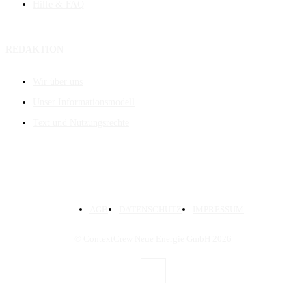
Hilfe & FAQ
REDAKTION
Wir über uns
Unser Informationsmodell
Text und Nutzungsrechte
AGB
DATENSCHUTZ
IMPRESSUM
© ContextCrew Neue Energie GmbH
2026