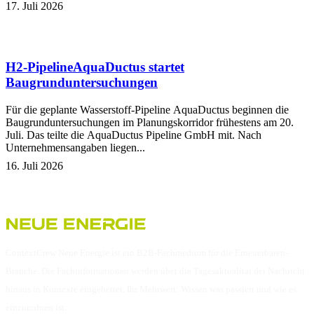
17. Juli 2026
H2-Pipeline
AquaDuctus startet
Baugrunduntersuchungen
Für die geplante Wasserstoff-Pipeline AquaDuctus beginnen die
Baugrunduntersuchungen im Planungskorridor frühestens am 20.
Juli. Das teilte die AquaDuctus Pipeline GmbH mit. Nach
Unternehmensangaben liegen...
16. Juli 2026
ContextCrew Neue Energie ist ein B2B-Fachmedium für die Erneuerbaren-
Branche. Die Fachinformationen werden über die Tagesaktualität der Nachricht
hinaus in Kontexte eingebettet. Ihr Mehrwert: Wissen was passiert und wie es
einzuordnen ist.