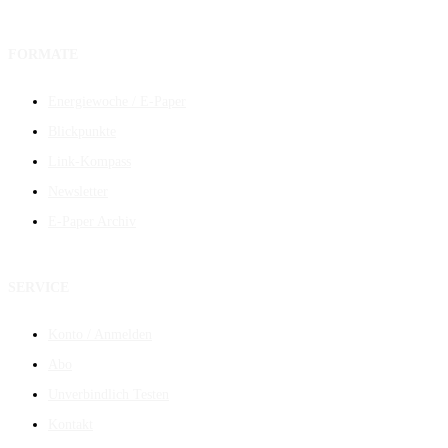
FORMATE
Energiewoche / E-Paper
Blickpunkte
Link-Kompass
Newsletter
E-Paper Archiv
SERVICE
Konto / Anmelden
Abo
Unverbindlich Testen
Kontakt