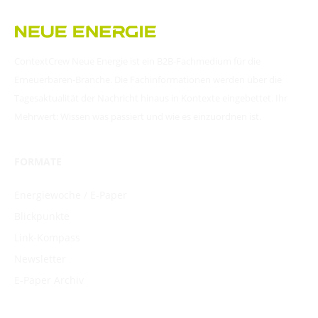
ContextCrew Neue Energie ist ein B2B-Fachmedium für die
Erneuerbaren-Branche. Die Fachinformationen werden über die
Tagesaktualität der Nachricht hinaus in Kontexte eingebettet. Ihr
Mehrwert: Wissen was passiert und wie es einzuordnen ist.
FORMATE
Energiewoche / E-Paper
Blickpunkte
Link-Kompass
Newsletter
E-Paper Archiv