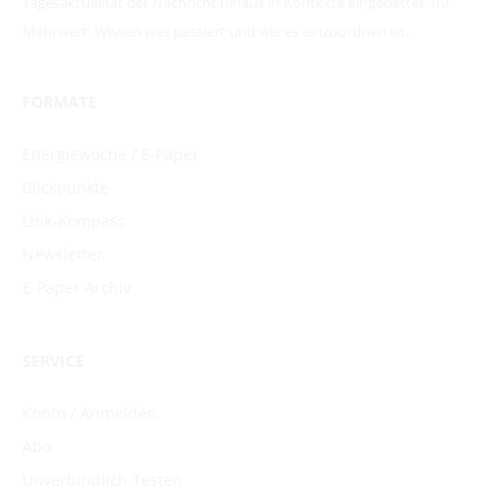
Tagesaktualität der Nachricht hinaus in Kontexte eingebettet. Ihr
Mehrwert: Wissen was passiert und wie es einzuordnen ist.
FORMATE
Energiewoche / E-Paper
Blickpunkte
Link-Kompass
Newsletter
E-Paper Archiv
SERVICE
Konto / Anmelden
Abo
Unverbindlich Testen