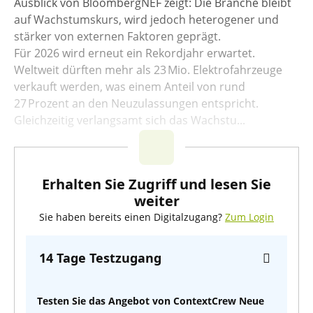
Ausblick von BloombergNEF zeigt: Die Branche bleibt
auf Wachstumskurs, wird jedoch heterogener und
stärker von externen Faktoren geprägt.
Für 2026 wird erneut ein Rekordjahr erwartet.
Weltweit dürften mehr als 23 Mio. Elektrofahrzeuge
verkauft werden, was einem Anteil von rund
27 Prozent an den Neuzulassungen entspricht.
Gleichzeitig verlangsamt sich das Wachstu...
Erhalten Sie Zugriff und lesen Sie
weiter
Sie haben bereits einen Digitalzugang?
Zum Login
14 Tage Testzugang
Testen Sie das Angebot von ContextCrew Neue