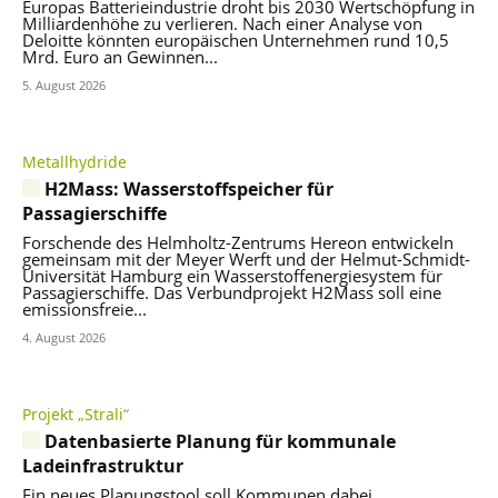
Europas Batterieindustrie droht bis 2030 Wertschöpfung in
Milliardenhöhe zu verlieren. Nach einer Analyse von
Deloitte könnten europäischen Unternehmen rund 10,5
Mrd. Euro an Gewinnen...
5. August 2026
Metallhydride
H2Mass: Wasserstoffspeicher für
Passagierschiffe
Forschende des Helmholtz-Zentrums Hereon entwickeln
gemeinsam mit der Meyer Werft und der Helmut-Schmidt-
Universität Hamburg ein Wasserstoffenergiesystem für
Passagierschiffe. Das Verbundprojekt H2Mass soll eine
emissionsfreie...
4. August 2026
Projekt „Strali“
Datenbasierte Planung für kommunale
Ladeinfrastruktur
Ein neues Planungstool soll Kommunen dabei