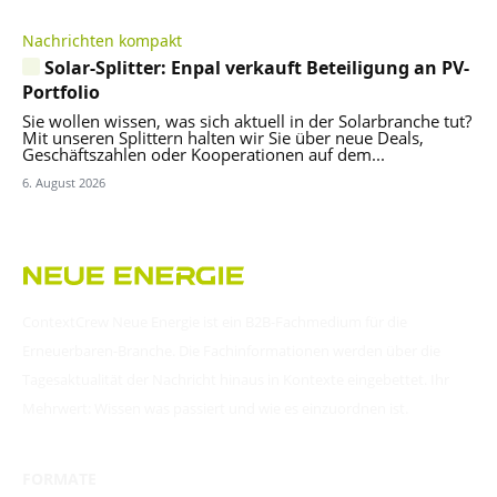
Nachrichten kompakt
Solar-Splitter: Enpal verkauft Beteiligung an PV-
Portfolio
Sie wollen wissen, was sich aktuell in der Solarbranche tut?
Mit unseren Splittern halten wir Sie über neue Deals,
Geschäftszahlen oder Kooperationen auf dem...
6. August 2026
ContextCrew Neue Energie ist ein B2B-Fachmedium für die
Erneuerbaren-Branche. Die Fachinformationen werden über die
Tagesaktualität der Nachricht hinaus in Kontexte eingebettet. Ihr
Mehrwert: Wissen was passiert und wie es einzuordnen ist.
FORMATE